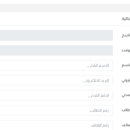
الية
تاريخ
لوقت
لاسم
تروني
لمدني
طالب
هاتف